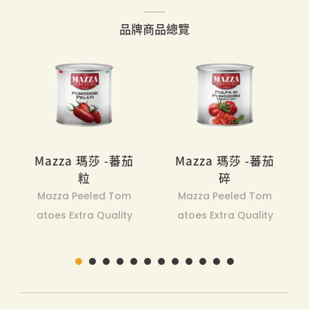
品牌商品總覽
Mazza 瑪莎 -蕃茄
Mazza 瑪莎 -蕃茄
粒
碎
Mazza Peeled Tom
Mazza Peeled Tom
atoes Extra Quality
atoes Extra Quality