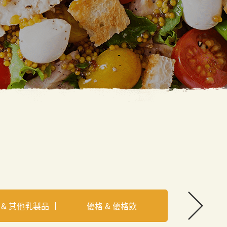
 & 其他乳製品
優格 & 優格飲
其他冷凍