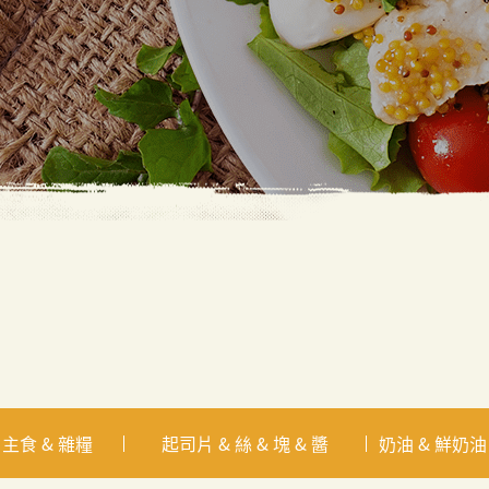
 主食 & 雜糧
起司片 & 絲 & 塊 & 醬
奶油 & 鮮奶油