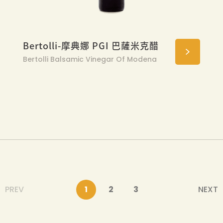
Bertolli-摩典娜 PGI 巴薩米克醋
Bertolli Balsamic Vinegar Of Modena
1
2
3