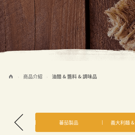
商品介紹
油醋 & 醬料 & 調味品
焙材料
蕃茄製品
義大利麵 &