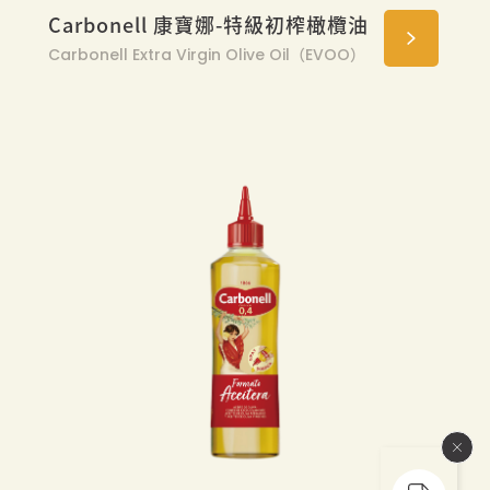
Carbonell 康寶娜-特級初榨橄欖油
Carbonell Extra Virgin Olive Oil（EVOO）