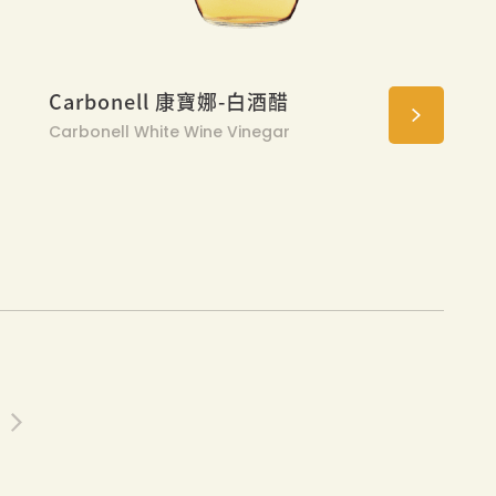
Carbonell 康寶娜-白酒醋
Carbonell White Wine Vinegar