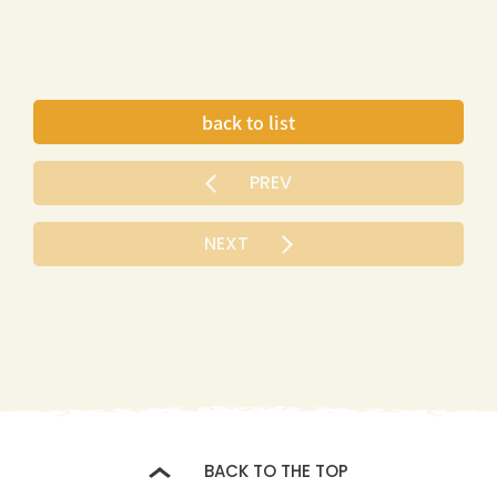
back to list
BACK TO THE TOP