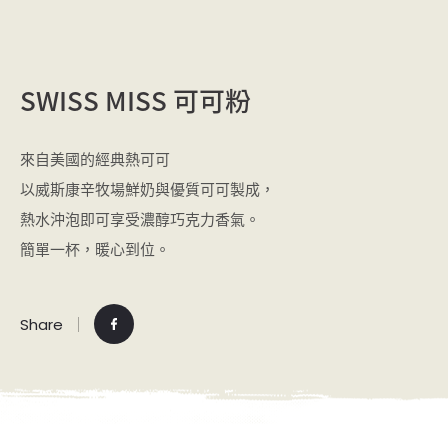
SWISS MISS 可可粉
來自美國的經典熱可可
以威斯康辛牧場鮮奶與優質可可製成，
熱水沖泡即可享受濃醇巧克力香氣。
簡單一杯，暖心到位。
Share