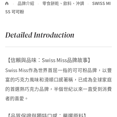
品牌介紹
零食餅乾、飲料、沖調
SWISS MI
SS 可可粉
Detailed Introduction
【信賴與品味：Swiss Miss品牌故事】
Swiss Miss作為世界首屈一指的可可粉品牌，以豐
富的巧克力風味和滑順口感著稱，已成為全球家庭
的首選熱巧克力品牌，半個世紀以來一直受到消費
者的喜愛。
【品質保證與獨特口感：嚴選原料】