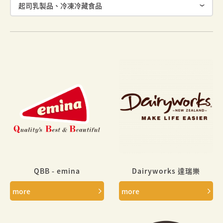
QBB - emina
Dairyworks 達瑞樂
more
more