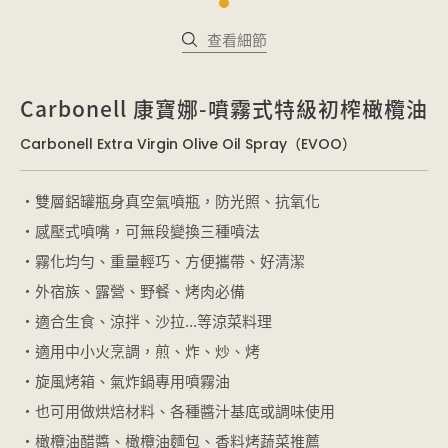
查看細節
Carbonell 康寶娜-噴霧式特級初榨橄欖油
Carbonell Extra Virgin Olive Oil Spray（EVOO）
・雙層鋁罐瓶身真空氣噴瓶，防光照、抗氧化
・感壓式噴嘴，可無段變換三種噴法
・霧化均勻、重量輕巧、方便攜帶、好清潔
・外宿族、露營、野餐、烤肉必備
・適合生食、涼拌、沙拉...等涼菜料理
・適用中小火烹調，煎、炸、炒、烤
・旋風烤箱、氣炸鍋專用噴霧油
・也可用做烘焙材料、各種醬汁基底或調味使用
・橄欖油醋醬、橄欖油麵包、香料烤蔬菜推薦