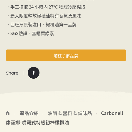
・手工摘取 24 小時內 27ºC 物理冷壓榨取
・最大限度釋放橄欖油特有香氣及風味
・西班牙原裝進口，橄欖油第一品牌
・SGS驗證，無銅葉綠素
前往了解品牌
Share
產品介紹
油醋 & 醬料 & 調味品
Carbonell
康寶娜-噴霧式特級初榨橄欖油