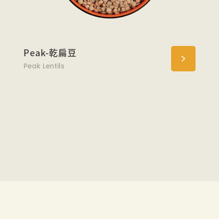
Peak-乾扁豆
Peak Lentils