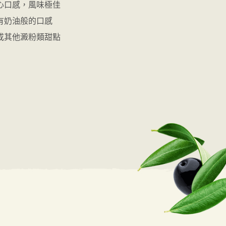
心口感，風味極佳
有奶油般的口感
或其他澱粉類甜點