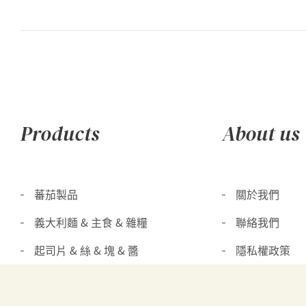
Products
About us
蕃茄製品
關於我們
義大利麵 & 主食 & 雜糧
聯絡我們
起司片 & 絲 & 塊 & 醬
隱私權政策
奶油 & 鮮奶油 & 其他乳製品
優格 & 優格飲