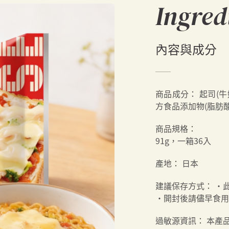
Ingred
內容與成分
商品成分：
起司(牛
方食品添加物(脂肪酸
商品規格：
91g，一箱36入
產地：
日本
建議保存方式：
・
・開封後請儘早食用
過敏源資訊：
本產