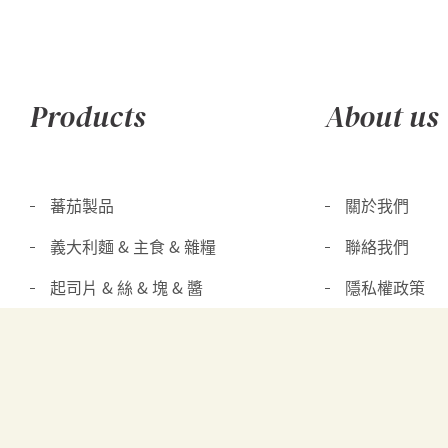
Products
About us
蕃茄製品
關於我們
義大利麵 & 主食 & 雜糧
聯絡我們
起司片 & 絲 & 塊 & 醬
隱私權政策
奶油 & 鮮奶油 & 其他乳製品
優格 & 優格飲
其他冷凍冷藏食品