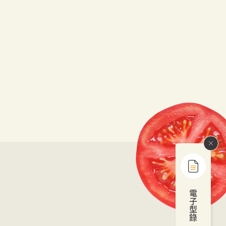
電
子
型
錄