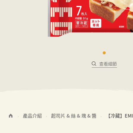
查看細節
產品介紹
起司片 & 絲 & 塊 & 醬
【冷藏】EMI