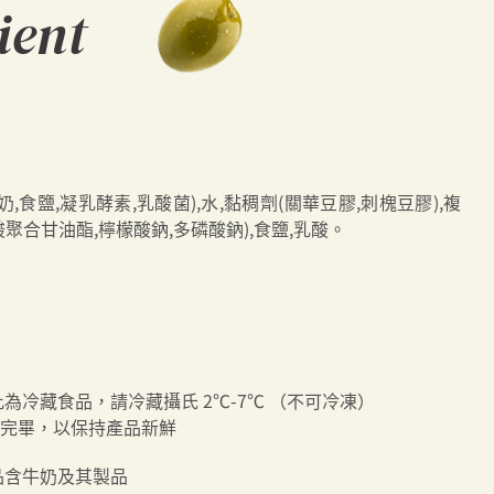
ient
奶,食鹽,凝乳酵素,乳酸菌),水,黏稠劑(關華豆膠,刺槐豆膠),複
聚合甘油酯,檸檬酸鈉,多磷酸鈉),食鹽,乳酸。
此為冷藏食品，請冷藏攝氏 2℃-7℃ （不可冷凍）
完畢，以保持產品新鮮
品含牛奶及其製品