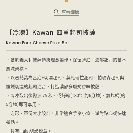
查看細節
【冷凍】Kawan-四重起司披薩
Kawan Four Cheese Pizza Bar
．基於義大利披薩傳統理念製作，保留薄底＋濃郁起司的基本
風味架構。
．以蕃茄醬為基底+切達起司、莫札瑞拉起司、帕瑪森起司與
煙燻切達的起司混合，打造濃郁多層奶香味披薩。
．冷凍取出後微波 75 秒、或烤箱(180℃ 約6分鐘)、氣炸鍋(約
5分鐘)即可享用。
．方形、單份大小設計，非常適合手拿小食、派對點心或快速
餐點。
．具有Halal認證標章。