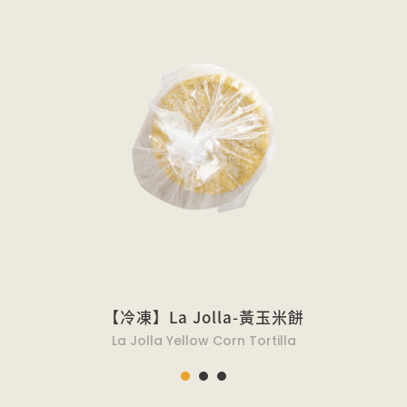
【冷凍】La Jolla-黃玉米餅
La Jolla Yellow Corn Tortilla