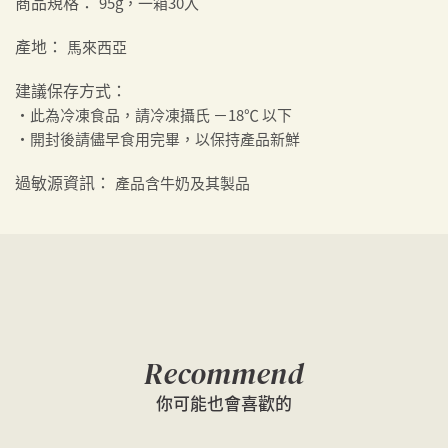
商品規格：
95g，一箱30入
產地：
馬來西亞
建議保存方式：
・此為冷凍食品，請冷凍攝氏 －18℃ 以下
・開封後請儘早食用完畢，以保持產品新鮮
過敏源資訊：
產品含牛奶及其製品
Recommend
你可能也會喜歡的