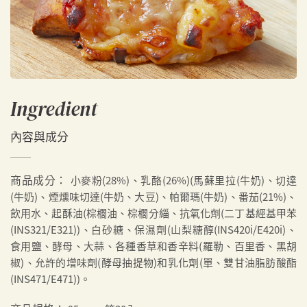
Ingredient
內容與成分
商品成分：
小麥粉(28%)、乳酪(26%)(馬蘇里拉(牛奶)、切達
(牛奶)、煙燻味切達(牛奶、大豆)、帕爾瑪(牛奶)、番茄(21%)、
飲用水、起酥油(棕櫚油、棕櫚分緇、抗氧化劑(二丁基經基甲苯
(INS321/E321))、白砂糖、保濕劑(山梨糖醇(INS420i/E420i)、
食用鹽、酵母、大蒜、各種香草和香辛料(羅勒、百里香、黑胡
椒)、允許的增味劑(酵母抽提物)和乳化劑(單、雙甘油脂肪酸酯
(INS471/E471))。