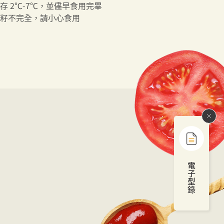
存 2℃-7℃，並儘早食用完畢
籽不完全，請小心食用
電
子
型
錄