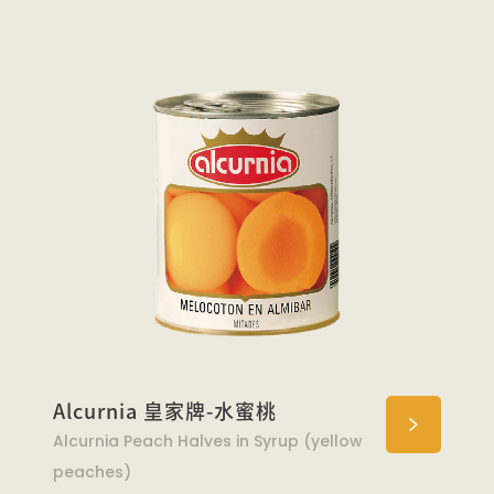
Alcurnia 皇家牌-水蜜桃
Alcurnia Peach Halves in Syrup (yellow
peaches)