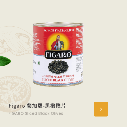
Figaro 裴加羅-黑橄欖片
FIGARO Sliced Black Olives