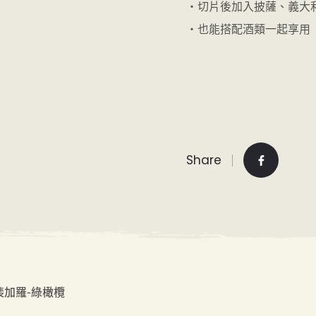
・切片後加入披薩、義大
・也能搭配酒類一起享用
Share
o 裴加羅-綠橄欖