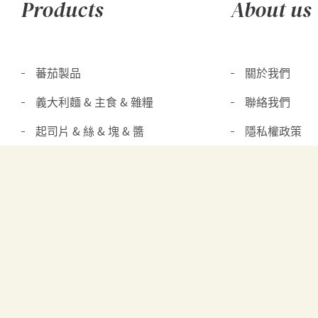
Products
About us
蕃茄製品
關於我們
義大利麵 & 主食 & 雜糧
聯絡我們
起司片 & 絲 & 塊 & 醬
隱私權政策
奶油 & 鮮奶油 & 其他乳製品
優格 & 優格飲
其他冷凍冷藏食品
橄欖 & 酸瓜 & 其他醃漬品
油醋 & 醬料 & 調味品
其他罐頭