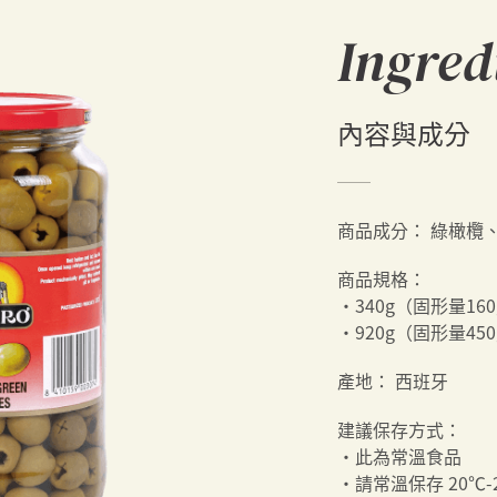
Ingred
內容與成分
商品成分：
綠橄欖
商品規格：
・340g（固形量16
・920g（固形量45
產地：
西班牙
建議保存方式：
・此為常溫食品
・請常溫保存 20℃