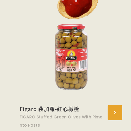
Figaro 裴加羅-紅心橄欖
FIGARO Stuffed Green Olives With Pime
nto Paste