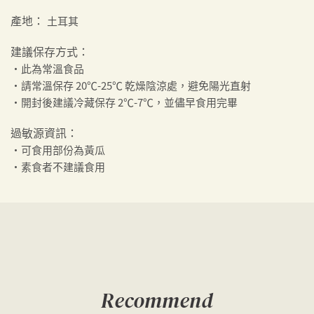
產地：
土耳其
建議保存方式：
・此為常溫食品
・請常溫保存 20℃-25℃ 乾燥陰涼處，避免陽光直射
・開封後建議冷藏保存 2℃-7℃，並儘早食用完畢
過敏源資訊：
・可食用部份為黃瓜
・素食者不建議食用
Recommend