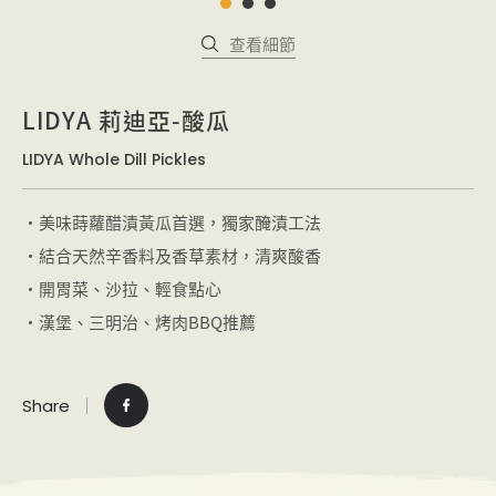
查看細節
LIDYA 莉迪亞-酸瓜
LIDYA Whole Dill Pickles
・美味蒔蘿醋漬黃瓜首選，獨家醃漬工法
・結合天然辛香料及香草素材，清爽酸香
・開胃菜、沙拉、輕食點心
・漢堡、三明治、烤肉BBQ推薦
Share