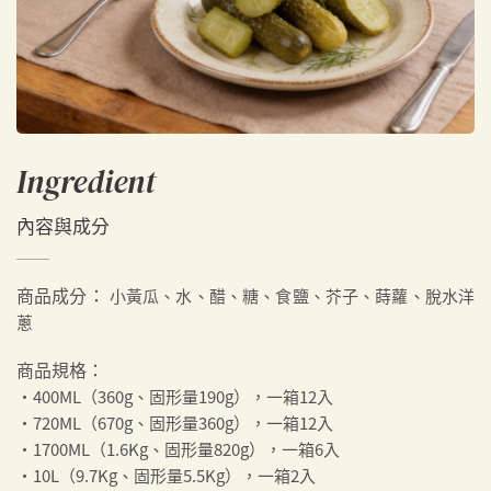
Ingredient
內容與成分
商品成分：
小黃瓜、水、醋、糖、食鹽、芥子、蒔蘿、脫水洋
蔥
商品規格：
・400ML（360g、固形量190g），一箱12入
・720ML（670g、固形量360g），一箱12入
・1700ML（1.6Kg、固形量820g），一箱6入
・10L（9.7Kg、固形量5.5Kg），一箱2入