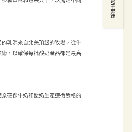
電
子
型
錄
選用的乳源來自北美頂級的牧場，從牛
和技術，以確保每批酸奶產品都是最高
理體系確保牛奶和酸奶生產遵循嚴格的