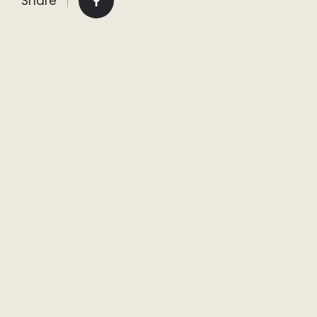
Share