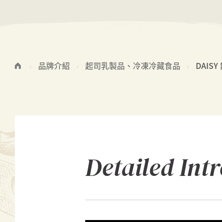
品牌介紹
起司乳製品、冷凍冷藏食品
DAI
Detailed Int