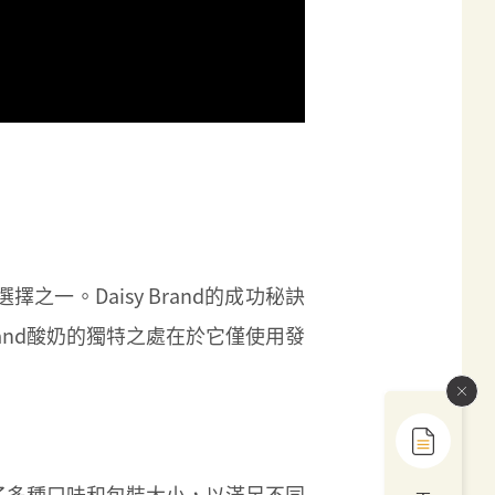
之一。Daisy Brand的成功秘訣
and酸奶的獨特之處在於它僅使用發
出了多種口味和包裝大小，以滿足不同