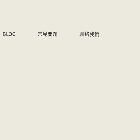
BLOG
常見問題
聯絡我們