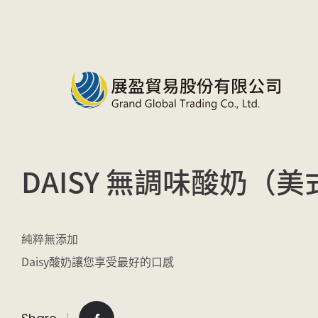
DAISY 無調味酸奶（
純粹無添加
Daisy酸奶讓您享受最好的口感