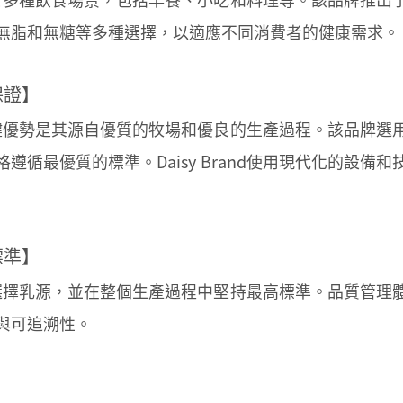
無脂和無糖等多種選擇，以適應不同消費者的健康需求。
保證】
另一個關鍵優勢是其源自優質的牧場和優良的生產過程。該品牌
遵循最優質的標準。Daisy Brand使用現代化的設備
標準】
始於嚴格選擇乳源，並在整個生產過程中堅持最高標準。品質管
與可追溯性。