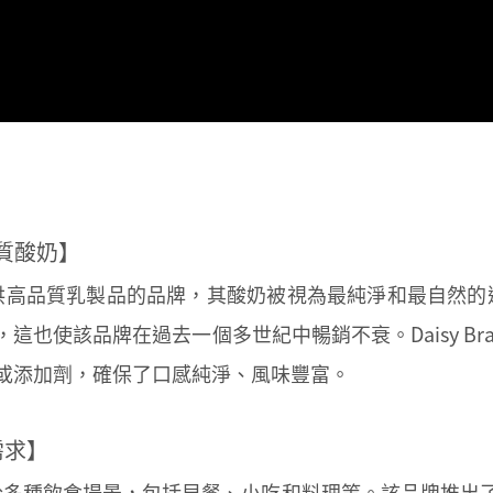
優質酸奶】
於提供高品質乳製品的品牌，其酸奶被視為最純淨和最自然的選擇
這也使該品牌在過去一個多世紀中暢銷不衰。Daisy Br
或添加劑，確保了口感純淨、風味豐富。
需求】
廣泛應用於多種飲食場景，包括早餐、小吃和料理等。該品牌推