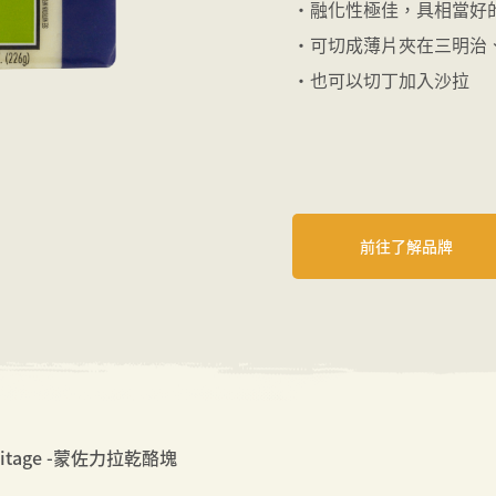
・融化性極佳，具相當好
・可切成薄片夾在三明治
・也可以切丁加入沙拉
前往了解品牌
itage -蒙佐力拉乾酪塊