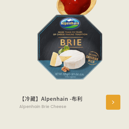
【冷藏】Alpenhain -布利
Alpenhain Brie Cheese