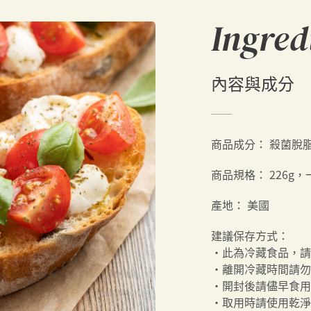
Ingred
內容與成分
商品成分：
殺菌脫
商品規格：
226g，
產地：
美國
建議保存方式：
・此為冷藏食品，請冷
・離開冷藏時間請勿超
・開封後請儘早食用
・取用時請使用乾淨