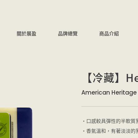
關於展盈
品牌總覽
商品介紹
【冷藏】He
American Heritage
・口感較具彈性的半軟質
・香氣溫和，有著淡淡的