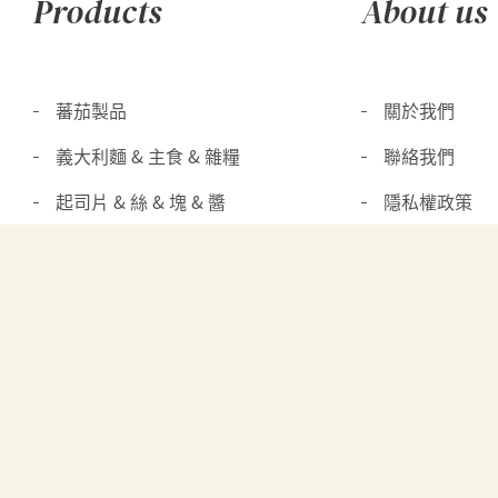
Products
About us
蕃茄製品
關於我們
義大利麵 & 主食 & 雜糧
聯絡我們
起司片 & 絲 & 塊 & 醬
隱私權政策
奶油 & 鮮奶油 & 其他乳製品
優格 & 優格飲
其他冷凍冷藏食品
橄欖 & 酸瓜 & 其他醃漬品
油醋 & 醬料 & 調味品
其他罐頭