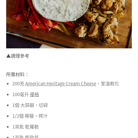
▲調理參考
所需材料：
200克
American Heritage Cream Cheese
，室溫軟化
100毫升
優格
1個 大蒜瓣，切碎
1/2個 檸檬，榨汁
1茶匙 乾羅勒
1茶匙 乾歐芹