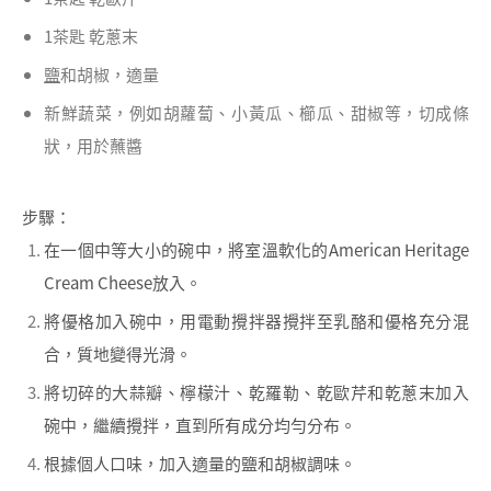
1茶匙 乾蔥末
鹽
和胡椒，適量
新鮮蔬菜，例如胡蘿蔔、小黃瓜、櫛瓜、甜椒等，切成條
狀，用於蘸醬
步驟：
在一個中等大小的碗中，將室溫軟化的American Heritage
Cream Cheese放入。
將優格加入碗中，用電動攪拌器攪拌至乳酪和優格充分混
合，質地變得光滑。
將切碎的大蒜瓣、檸檬汁、乾羅勒、乾歐芹和乾蔥末加入
碗中，繼續攪拌，直到所有成分均勻分布。
根據個人口味，加入適量的鹽和胡椒調味。