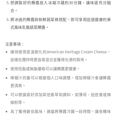
把調製好的蘸醬放入冰箱冷藏約30分鐘，讓味道充分融
合。
將冰過的蘸醬與新鮮蔬菜條搭配，即可享用這道健康的美
式風味乳酪蔬菜蘸醬。
注意事項：
確保使用室溫軟化的American Heritage Cream Cheese，
這樣在攪拌時更容易混合並獲得光滑的質地。
使用低脂或無脂優格可以讓蘸醬更健康。
檸檬汁的量可以根據個人口味調整，增加檸檬汁會讓蘸醬
更清爽。
可以根據喜好添加其他香草和調料，如薄荷、迷迭香或辣
椒粉等。
為了獲得最佳風味，建議將蘸醬冷藏一段時間，讓各種味