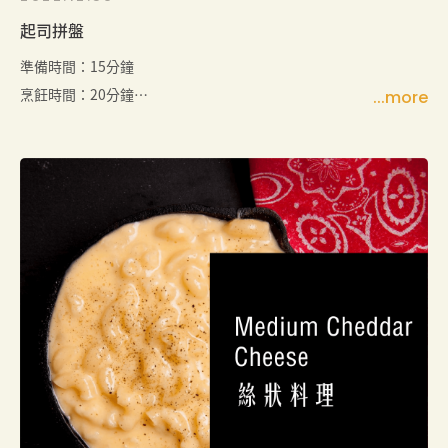
起司拼盤
準備時間：15分鐘
烹飪時間：20分鐘
份量：2到4人份（可以根據個人需求進行調整）
簡介：
這道美味的起司拼盤食譜使用American Heritage Me
dium Cheddar Cheese和台灣在地的水果和蔬菜，組
合出一個令人垂涎的美食盤，既健康又美味。美味的C
heddar Cheese搭配葡萄、青椒、柿子椒和櫻桃番茄
等食材，為你的味蕾帶來層層驚喜。加上肉桂餅乾或
其他餅乾，更是增添了食物的口感和風味。這道起司
拼盤不僅簡單易做，而且可以讓你在吃得健康的同
時，也能享受到美味的滋味。快試試這個食譜，吸引