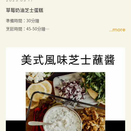
2023.03.17
草莓奶油芝士蛋糕
準備時間：30分鐘
烹飪時間：45-50分鐘
冷卻時間：至少5-6小時（含冰箱冷藏時間）
份量：8-10人份（可以根據個人需求進行調整）
簡介：
這款草莓奶油乳酪蛋糕以其綿密口感和新鮮草莓的香
甜風味而受到喜愛。使用American Heritage Cream
Cheese製作的蛋糕質地順滑，搭配脆脆的消化餅乾
底，令人回味無窮。這款蛋糕適合作為節日聚會、生
日派對或家庭聚餐的甜點，也是送給親朋好友的美味
禮物。