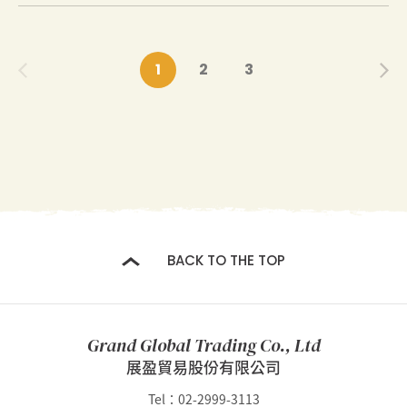
簡介：
1
2
3
這是一道美味且簡單的漢堡食譜，使用 American Her
itage Medium 或 Sharp Cheddar Cheese，適合忙碌
的日子或家庭聚餐。搭配新鮮蔬菜和熱騰騰的薯條，
讓你輕鬆做出家常風味的美式漢堡。
BACK TO THE TOP
Grand Global Trading Co., Ltd
展盈貿易股份有限公司
Tel：02-2999-3113