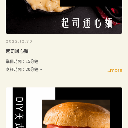
你家人和朋友的味蕾吧！
2022.12.30
起司通心麵
準備時間：15分鐘
烹飪時間：20分鐘
份量：4人份（可以根據個人需求進行調整）
簡介：
這道美味的起司通心麵食譜使用美國經典的American
Heritage Medium Cheddar Cheese和台灣在地的綜
合蔬菜，讓你在一口中品嚐到來自不同地方的美味滋