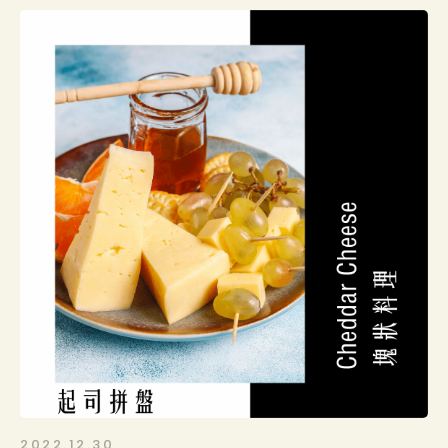
份量：2到4人份（可以根據個人需求進行調整）
簡介：
這道切達起司麵包盅食譜將美味的American Heritage
Medium Cheddar Cheese和台灣在地蔬菜結合在一
起，打造出一道絕佳的主菜。將麵包切成盅狀，中心
挖空，填入濃郁的切達起司和香菇、洋蔥、青椒等蔬
菜，再進行烤製，讓起司和蔬菜的風味融合在一起，
形成一道口感豐富的料理。這道切達起司麵包盅食譜
不僅外形漂亮，而且非常容易製作，適合與家人或朋
友分享。快試試這道食譜，讓你享受美味的餐點，感
受家庭溫馨！
2022.12.30