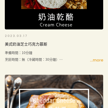
2023.03.17
美式奶油芝士巧克力慕斯
準備時間：10分鐘
烹飪時間：無（冷藏時間：30分鐘）
份量：4到6人（可以根據個人需求進行調整）
食譜簡介：
這款美式風味乳酪蔬菜蘸醬是一道健康且容易準備的
開胃菜。使用American Heritage Cream Cheese與優
格、香料和新鮮檸檬汁製成，味道濃郁，口感滑順。