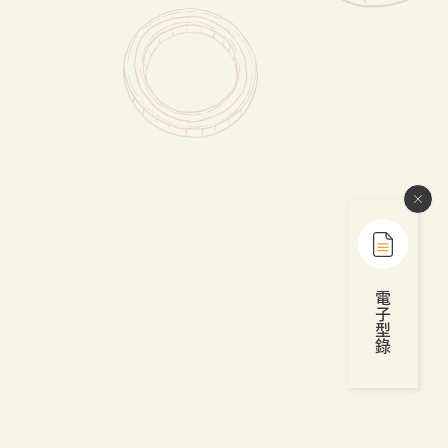
電
子
型
錄