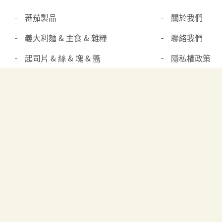
蕃茄製品
關於我們
義大利麵 & 主食 & 雜糧
聯絡我們
起司片 & 絲 & 塊 & 醬
隱私權政策
奶油 & 鮮奶油 & 其他乳製品
優格 & 優格飲
其他冷凍冷藏食品
橄欖 & 酸瓜 & 其他醃漬品
油醋 & 醬料 & 調味品
其他罐頭
沖調飲品 & 汽水
烘焙材料