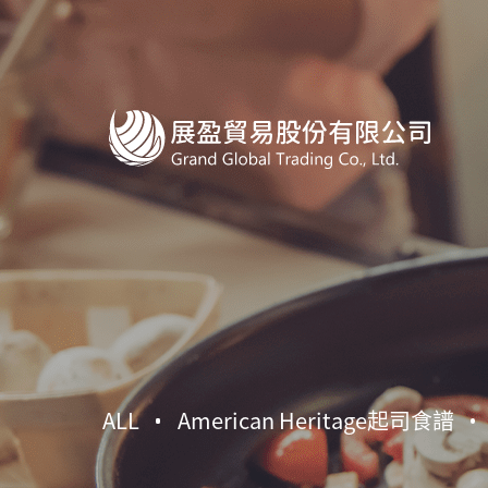
ALL
American Heritage起司食譜